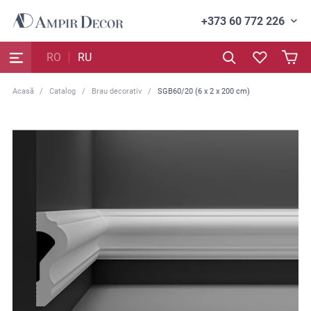
+373 60 772 226
RO
RU
Acasă
Catalog
Brau decorativ
SGB60/20 (6 x 2 x 200 cm)