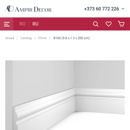
+373 60 772 226
RO
RU
Acasă
Catalog
Plinte
B100 (9.8 x 1.3 x 200 cm)