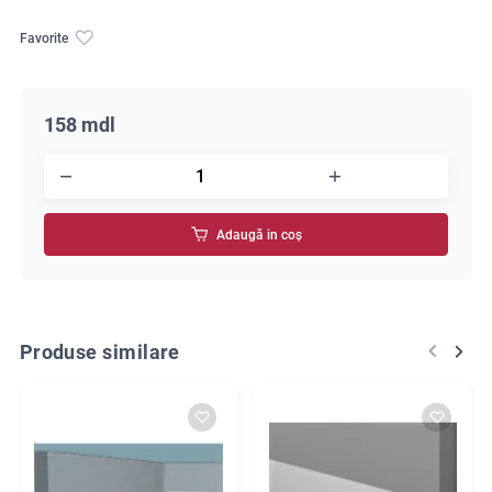
Favorite
158 mdl
Adaugă in coş
Produse similare