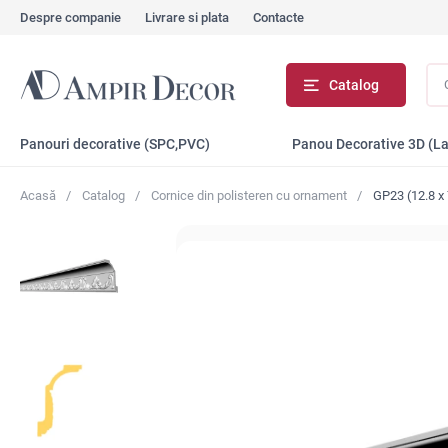
Despre companie
Livrare si plata
Contacte
Cău
Catalog
...
Panouri decorative (SPC,PVC)
Panou Decorative 3D (L
Acasă
Catalog
Сornice din polisteren cu ornament
GP23 (12.8 x 