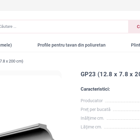
tare
C
amele)
Profile pentru tavan din poliuretan
Plin
7.8 x 200 cm)
GP23 (12.8 x 7.8 x 2
Caracteristici:
Producator
Preț per bucată
Inălţime cm.
Lăţime cm.