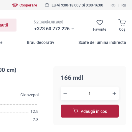
Cooperare
Lu-Vi 9:00-18:00 / Sî 9:00-16:00
RO
RU
Comandă un apel
aută
+373 60 772 226
Favorite
Coş
te
Brau decorativ
Scafe de lumina indirecta
00 cm)
166 mdl
Glanzepol
12.8
Adaugă in coş
7.8