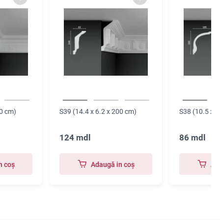
00 cm)
S39 (14.4 x 6.2 x 200 cm)
S38 (10.5 x 1
124 mdl
86 mdl
n coş
Adaugă in coş
Ad