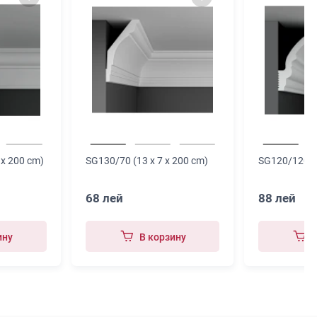
 x 200 cm)
SG130/70 (13 x 7 x 200 cm)
SG120/120 (1
68 лей
88 лей
ину
В корзину