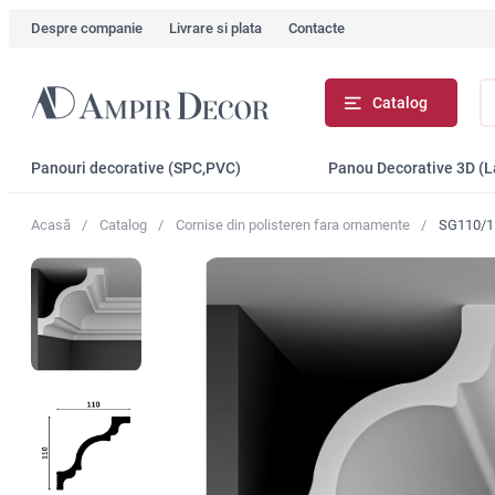
Despre companie
Livrare si plata
Contacte
Că
Catalog
...
Panouri decorative (SPC,PVC)
Panou Decorative 3D (
Acasă
Catalog
Сornise din polisteren fara ornamente
SG110/11