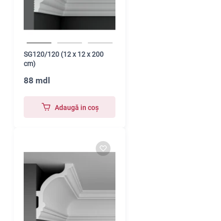
SG120/120 (12 x 12 x 200
cm)
88 mdl
Adaugă in coş