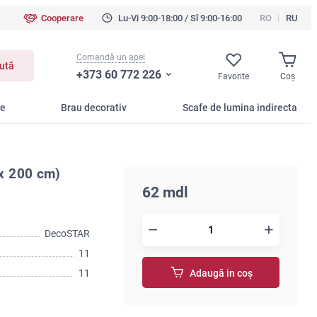
Cooperare
Lu-Vi 9:00-18:00 / Sî 9:00-16:00
RO
RU
Comandă un apel
ută
+373 60 772 226
Favorite
Coş
te
Brau decorativ
Scafe de lumina indirecta
x 200 cm)
62 mdl
DecoSTAR
11
11
Adaugă in coş