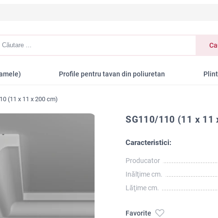
utare
Ca
Lamele)
Profile pentru tavan din poliuretan
Plin
0 (11 x 11 x 200 cm)
SG110/110 (11 x 11 
Caracteristici:
Producator
Inălţime cm.
Lăţime cm.
Favorite