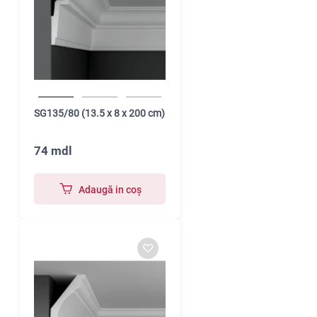
SG135/80 (13.5 x 8 x 200 cm)
74 mdl
Adaugă in coş