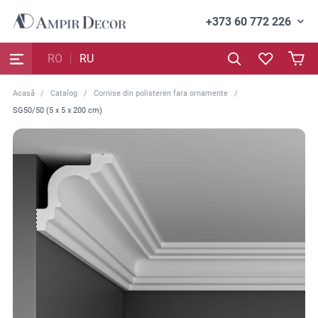
+373 60 772 226
RO
RU
Acasă
Catalog
Сornise din polisteren fara ornamente
SG50/50 (5 x 5 x 200 cm)