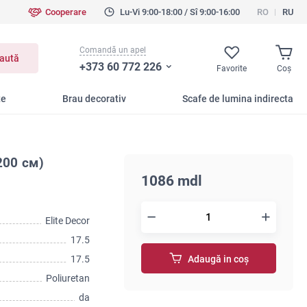
Cooperare
Lu-Vi 9:00-18:00 / Sî 9:00-16:00
RO
RU
Comandă un apel
aută
+373 60 772 226
Favorite
Coş
te
Brau decorativ
Scafe de lumina indirecta
200 см)
1086 mdl
Elite Decor
17.5
17.5
Adaugă in coş
Poliuretan
da