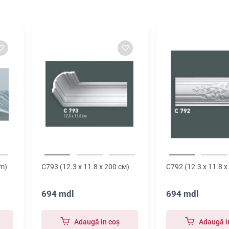
cm)
C793 (12.3 x 11.8 x 200 см)
C792 (12.3 x 11.8 x
694 mdl
694 mdl
Adaugă in coş
Adaugă i