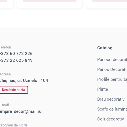
Telefon
Catalog
+373 60 772 226
Panouri decora
+373 22 625 849
Panou Decorati
Adresa
Profile pentru t
Chișinău, ul. Uzinelor, 104
Plinte
Deschide harta
Brau decorativ
E-mail
Scafe de lumina
empire_decor@mail.ru
Colt decorativ
Program de lucru