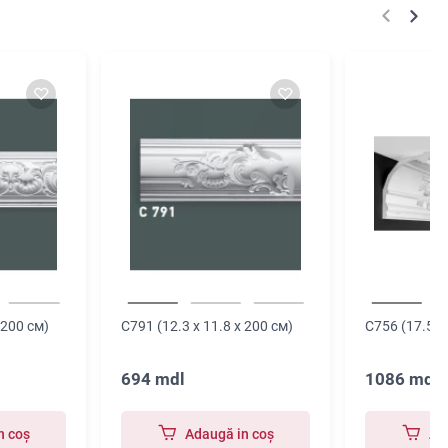
 200 см)
C791 (12.3 x 11.8 x 200 см)
C756 (17.5 x
694 mdl
1086 mdl
n coş
Adaugă in coş
Ad