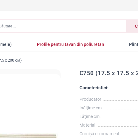
tare
C
amele)
Profile pentru tavan din poliuretan
Plin
7.5 x 200 см)
C750 (17.5 x 17.5 x 
Caracteristici:
Producator
Inălţime cm.
Lăţime cm.
Material
Cornișă cu ornament