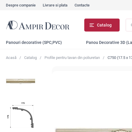
Despre companie
Livrare si plata
Contacte
Cău
Catalog
...
Panouri decorative (SPC,PVC)
Panou Decorative 3D (L
Acasă
Catalog
Profile pentru tavan din poliuretan
C750 (17.5 x 1