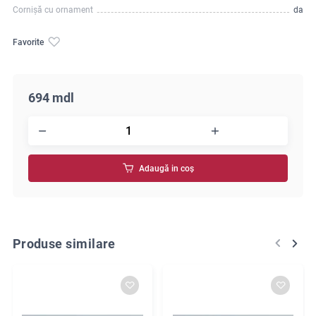
Cornișă cu ornament
da
Favorite
694 mdl
Adaugă in coş
Produse similare