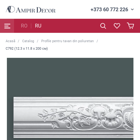
+373 60 772 226
RO
RU
Acasă
Catalog
Profile pentru tavan din poliuretan
C792 (12.3 x 11.8 x 200 см)