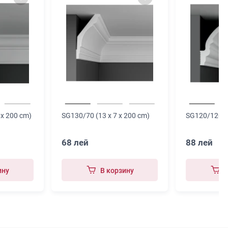
 x 200 cm)
SG130/70 (13 x 7 x 200 cm)
SG120/120 (1
68 лей
88 лей
ину
В корзину